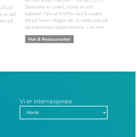
av Dan Åsen Hansen - 24.06.2013
Baskerne er svært stolte av sitt
3.2014
kjøkken. Finn ut hvorfor ved å smake
a, er det
litt på turen. Magen din vil sette pris på
nker på.
de kulinariske opplevelsene...Les mer
Mat & Restauranter
Vi er internasjonale