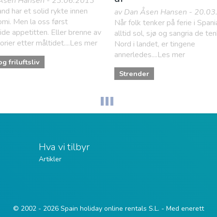
Åsen Hansen - 23.06.2013
nd har et solid rykte innen
av Dan Åsen Hansen - 20.0
mi. Men la oss først
Når folk tenker på ferie i Spani
de appetitten. Eller brenne av
alltid sol, sjø og sangria de te
orier etter måltidet....Les mer
Nord i landet, er tingene
annerledes....Les mer
g friluftsliv
Strender
Hva vi tilbyr
Artikler
© 2002 - 2026 Spain holiday online rentals S.L. - Med enerett