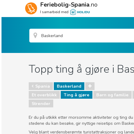
Feriebolig-Spania
.no
I samarbeid med
Topp ting å gjøre i Ba
Spania
Baskerland
Et overblikk
Ting å gjøre
Barn og familie
Strender
Er du på utkikk etter morsomme aktiviteter og ting du v
stedene du kan besøke, gir nyttige reisetips om Basker
Velg blant verdensberømte turistattraksjoner og land