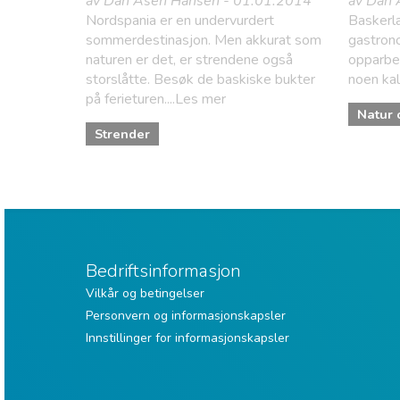
av Dan Åsen Hansen - 01.01.2014
av Dan 
Nordspania er en undervurdert
Baskerla
sommerdestinasjon. Men akkurat som
gastrono
naturen er det, er strendene også
opparbei
storslåtte. Besøk de baskiske bukter
noen kal
på ferieturen....Les mer
Natur o
Strender
Bedriftsinformasjon
Vilkår og betingelser
Personvern og informasjonskapsler
Innstillinger for informasjonskapsler