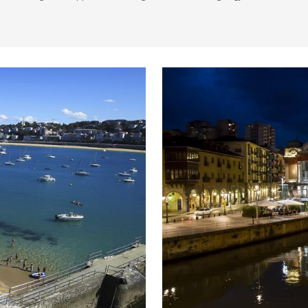
stauranter
Museum & Kunst
Natur og friluftsliv
Sport o