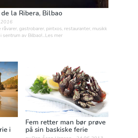
de la Ribera, Bilbao
2.2016
e råvarer, gastrobarer, pintxos, restauranter, musikk
i sentrum av Bilbao!...Les mer
Fem retter man bør prøve
ie i
på sin baskiske ferie