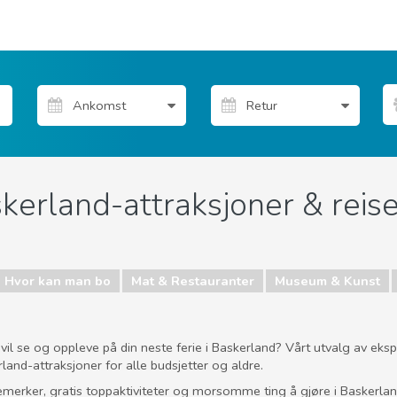
skerland-attraksjoner & reise
Hvor kan man bo
Mat & Restauranter
Museum & Kunst
il se og oppleve på din neste ferie i Baskerland? Vårt utvalg av ekspe
land-attraksjoner for alle budsjetter og aldre.
emerker, gratis toppaktiviteter og morsomme ting å gjøre i Baskerla