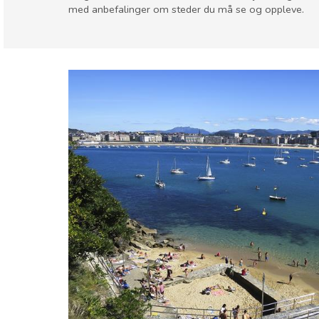
med anbefalinger om steder du må se og oppleve.
Spania
Baskerland
Barn og familie
Hvor kan man bo
Mat & Re