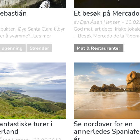
Sebastián
Et besøk på Mercado 
av Dan Åsen Hansen - 10.0
 bukten! Øya Santa Clara tilbyr
God mat, art deco, friske lokal
kker å svømme?...Les mer
... Besøk Mercado de la Ribera 
g spenning
Strender
Mat & Restauranter
antastiske turer i
Se nordover for en
erland
annerledes Spaniafer
år