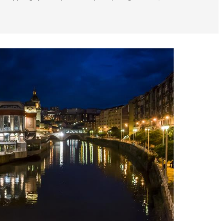
g spenning
Strender