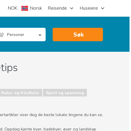
NOK
Norsk
Reisende
Huseiere
Søk
Personer
tips
Natur og friluftsliv
Sport og spenning
rtartikler viser deg de beste lokale tingene du kan se,
nd. Oppdag kjente byer, badebyer, øyer og landskap