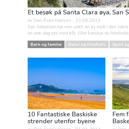
Et besøk på Santa Clara øya, San 
av Dan Åsen Hansen - 23.08.2019
San Sebastian har noe unikt: en øy midt i den vakre
en unik dag ute med båt. Eller kanskje du foretre
Barn og familie
Natur og friluftsliv
Sport o
10 Fantastiske Baskiske
Fem f
strender utenfor byene
Bask