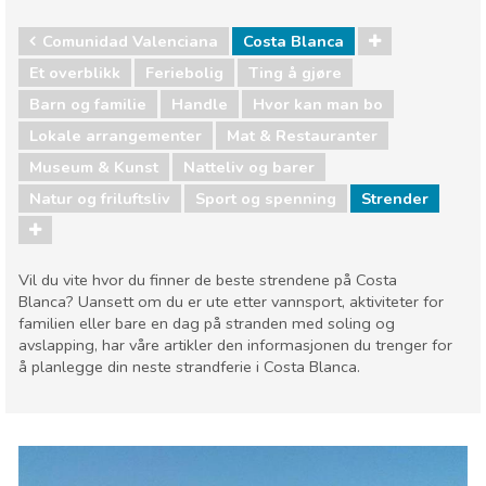
Comunidad Valenciana
Costa Blanca
Et overblikk
Feriebolig
Ting å gjøre
Barn og familie
Handle
Hvor kan man bo
Lokale arrangementer
Mat & Restauranter
Museum & Kunst
Natteliv og barer
Natur og friluftsliv
Sport og spenning
Strender
Vil du vite hvor du finner de beste strendene på Costa
Blanca? Uansett om du er ute etter vannsport, aktiviteter for
familien eller bare en dag på stranden med soling og
avslapping, har våre artikler den informasjonen du trenger for
å planlegge din neste strandferie i Costa Blanca.
Comunidad Valenciana
Costa Blanca
Barn og familie
Handle
Hvor kan man bo