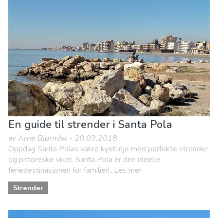
Lokale arrangementer
Mat & Restauranter
Museum & Kunst
Natteliv og barer
Natur og friluftsliv
Sport og spenning
Strender
En guide til strender i Santa Pola
av Arne Bjørndal - 20.09.2018
Oppdag Santa Polas vakre kystlinje med perfekte strender
og pittoreske viker. Santa Pola er den ideelle
feriedestinasjonen for familier!...Les mer
Strender