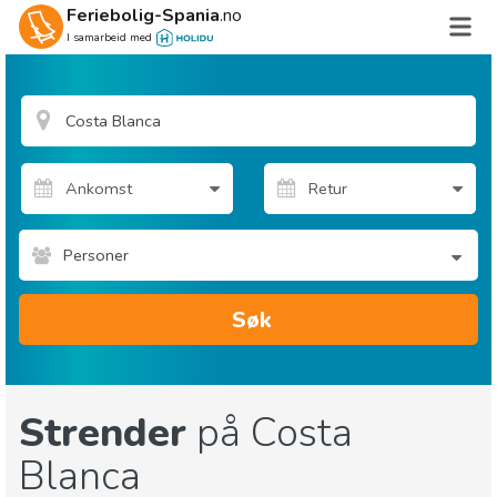
Feriebolig-Spania
.no
I samarbeid med
Personer
Søk
Strender
på Costa
Blanca