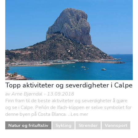
Topp aktiviteter og severdigheter i Calpe
av Arne Bjørndal - 13.09.2018
Finn fram til de beste aktiviteter og severdigheter å gjøre
og se i Calpe. Peñón de Ifach-klippen er selve symbolet for
denne byen på Costa Blanca. ...Les mer
Natur og friluftsliv
Sykling
Strender
Vannsport