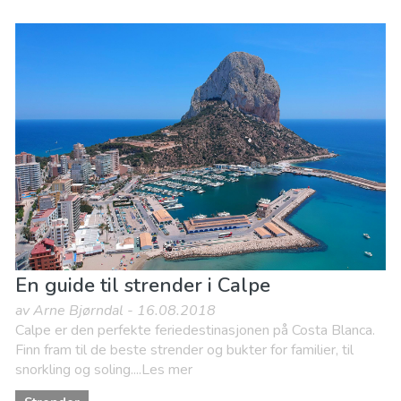
En guide til strender i Calpe
av Arne Bjørndal - 16.08.2018
Calpe er den perfekte feriedestinasjonen på Costa Blanca.
Finn fram til de beste strender og bukter for familier, til
snorkling og soling....Les mer