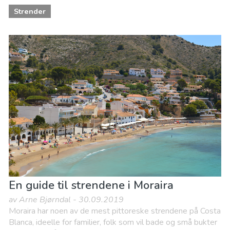
Strender
En guide til strendene i Moraira
av Arne Bjørndal - 30.09.2019
Moraira har noen av de mest pittoreske strendene på Costa
Blanca, ideelle for familier, folk som vil bade og små bukter