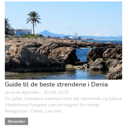
Guide til de beste strendene i Denia
av Arne Bjørndal - 30.08.2018
De gylne strendene sammen med det skimrende og turkise
Middelhavet fungerer som en magnet for mange
feriegjester i Denia....Les mer
Strender