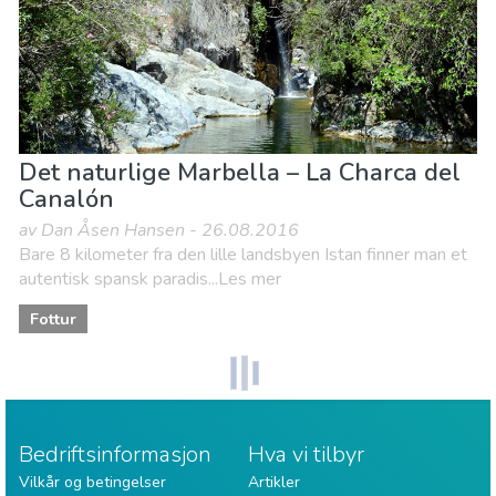
Det naturlige Marbella – La Charca del
Canalón
av Dan Åsen Hansen - 26.08.2016
Bare 8 kilometer fra den lille landsbyen Istan finner man et
autentisk spansk paradis...Les mer
Fottur
Bedriftsinformasjon
Hva vi tilbyr
Vilkår og betingelser
Artikler