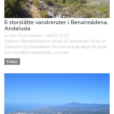
6 storslåtte vandreruter i Benalmádena,
Andalusia
av Dan Åsen Hansen - 06.01.2015
Fjellene i Benalmádena er ideelle til vandreturer. Vil du se
Solkysten og Middelhavet fra oven skal du følge vår guide
til 6 storslåtte vandreruter....Les mer
Fottur