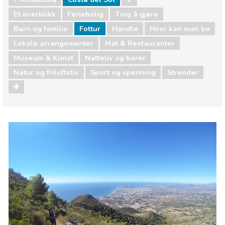
Et overblikk
Feriebolig
Ting å gjøre
Barn og familie
Fottur
Handle
Hvor kan man bo
Lokale arrangementer
Mat & Restauranter
Museum & Kunst
Natteliv og barer
Natur og friluftsliv
Sport og spenning
Strender
Andalusia
Costa del Sol
Barn og familie
Handle
Hvor kan man bo
Lokale arrangementer
Mat & Restauranter
Museum & Kunst
Natteliv og barer
Natur og friluftsliv
Sport og spenning
Strender