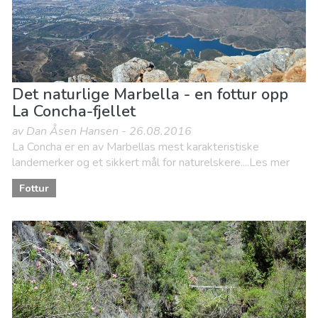
Det naturlige Marbella - en fottur opp
La Concha-fjellet
av Dan Åsen Hansen - 26.08.2016
La Concha er en av Marbellas mest karakteristiske
landemerker og et sikkert mål for naturelskere....Les mer
Fottur