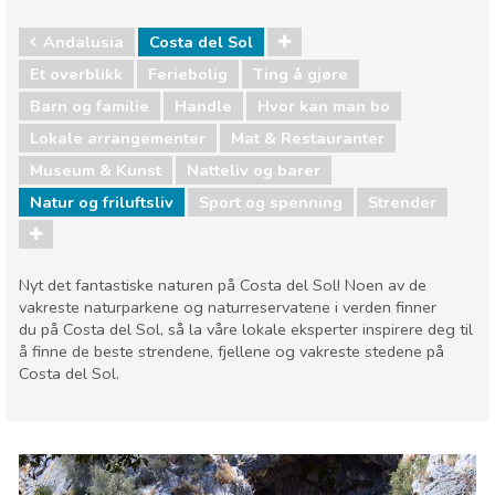
Andalusia
Costa del Sol
Et overblikk
Feriebolig
Ting å gjøre
Barn og familie
Handle
Hvor kan man bo
Lokale arrangementer
Mat & Restauranter
Museum & Kunst
Natteliv og barer
Natur og friluftsliv
Sport og spenning
Strender
Nyt det fantastiske naturen på Costa del Sol! Noen av de
vakreste naturparkene og naturreservatene i verden finner
du på Costa del Sol, så la våre lokale eksperter inspirere deg til
å finne de beste strendene, fjellene og vakreste stedene på
Costa del Sol.
Andalusia
Costa del Sol
Barn og familie
Handle
Hvor kan man bo