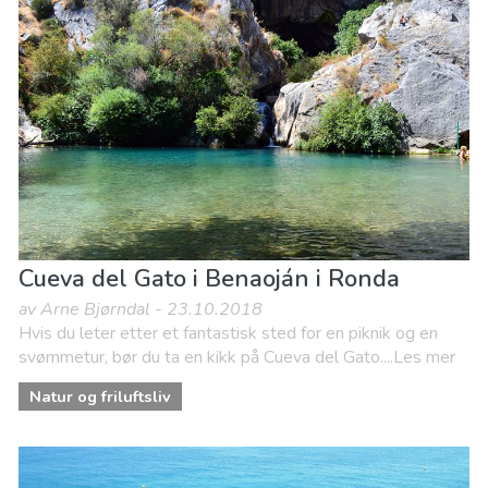
Lokale arrangementer
Mat & Restauranter
Museum & Kunst
Natteliv og barer
Natur og friluftsliv
Sport og spenning
Strender
Cueva del Gato i Benaoján i Ronda
av Arne Bjørndal - 23.10.2018
Hvis du leter etter et fantastisk sted for en piknik og en
svømmetur, bør du ta en kikk på Cueva del Gato....Les mer
Natur og friluftsliv