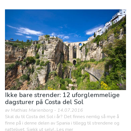
Ikke bare strender: 12 uforglemmelige
dagsturer på Costa del Sol
av Mathias Marienborg - 14.07.2016
Skal du til Costa del Sol i år? Det finnes nemlig så mye å
finne på i denne delen av Spania i tillegg til strendene og
nattelivet. Sjekk ut selv!...Les mer