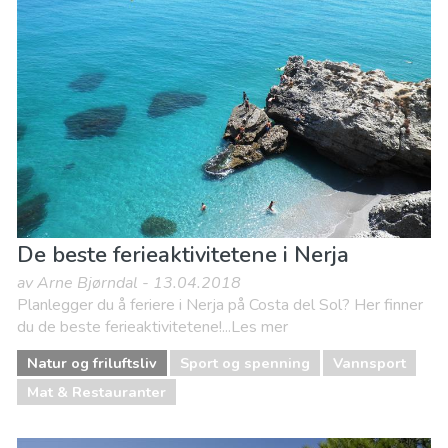
De beste ferieaktivitetene i Nerja
av Arne Bjørndal - 13.04.2018
Planlegger du å feriere i Nerja på Costa del Sol? Her finner
du de beste ferieaktivitetene!...Les mer
Natur og friluftsliv
Sport og spenning
Vannsport
Mat & Restauranter