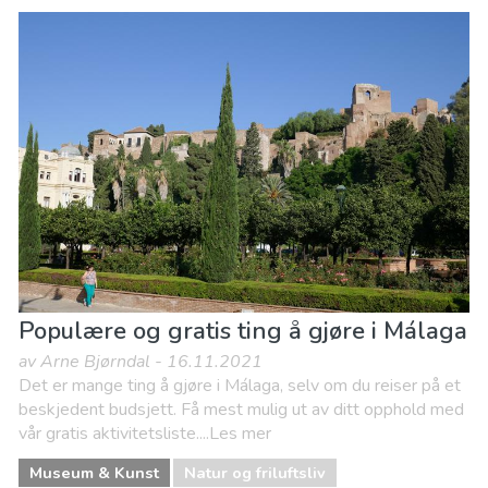
Populære og gratis ting å gjøre i Málaga
av Arne Bjørndal - 16.11.2021
Det er mange ting å gjøre i Málaga, selv om du reiser på et
beskjedent budsjett. Få mest mulig ut av ditt opphold med
vår gratis aktivitetsliste....Les mer
Museum & Kunst
Natur og friluftsliv