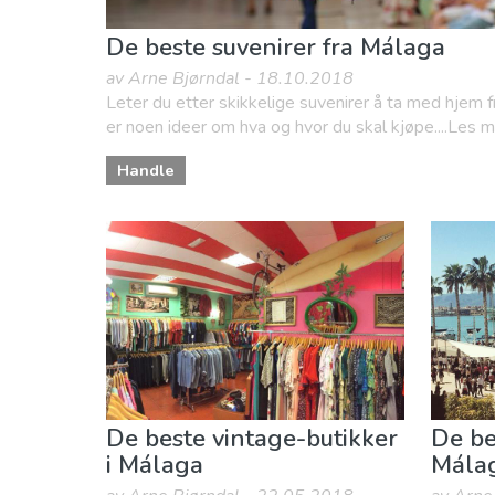
De beste suvenirer fra Málaga
av Arne Bjørndal - 18.10.2018
Leter du etter skikkelige suvenirer å ta med hjem f
er noen ideer om hva og hvor du skal kjøpe....Les 
Handle
De beste vintage-butikker
De be
i Málaga
Mála