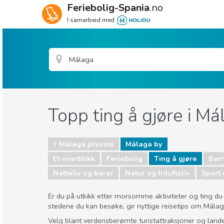
Feriebolig-Spania
.no
I samarbeid med
Topp ting å gjøre i Má
Málaga provins
Málaga by
Et overblikk
Feriebolig
Ting å gjøre
Barn
Natteliv og barer
Natur og friluftsliv
Sport
Er du på utkikk etter morsomme aktiviteter og ting du 
stedene du kan besøke, gir nyttige reisetips om Málaga
Velg blant verdensberømte turistattraksjoner og land