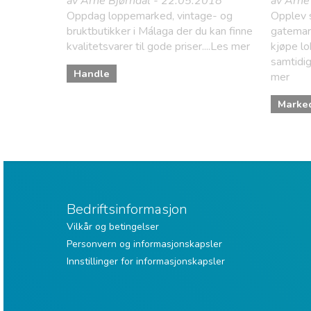
av Arne Bjørndal - 22.05.2018
av Arne
Oppdag loppemarked, vintage- og
Opplev 
bruktbutikker i Málaga der du kan finne
gatemar
kvalitetsvarer til gode priser....Les mer
kjøpe lo
samtidig
Handle
mer
Marke
Bedriftsinformasjon
Vilkår og betingelser
Personvern og informasjonskapsler
Innstillinger for informasjonskapsler