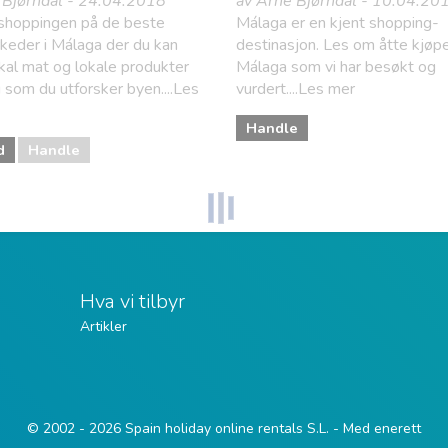
 Bjørndal - 24.04.2018
av Arne Bjørndal - 10.04.20
shoppingen på de beste
Málaga er en kjent shopping-
keder i Málaga der du kan
destinasjon. Les om åtte kjøpe
kal mat og lokale produkter
Málaga som vi har besøkt og
 som du utforsker byen....Les
vurdert....Les mer
Handle
d
Handle
Hva vi tilbyr
Artikler
© 2002 - 2026 Spain holiday online rentals S.L. - Med enerett