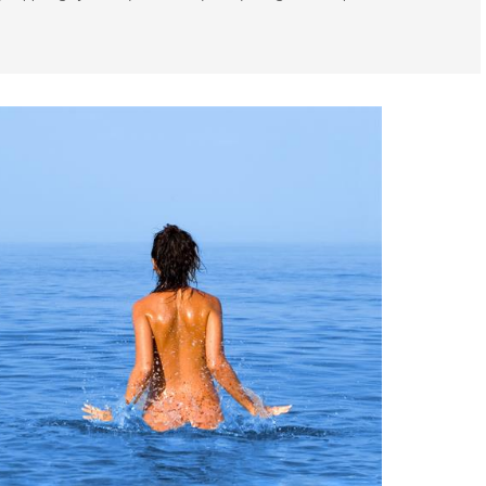
nst
Natteliv og barer
Natur og friluftsliv