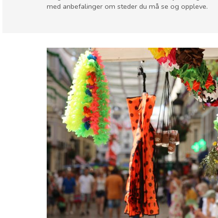
med anbefalinger om steder du må se og oppleve.
Málaga provins
Málaga by
Barn og familie
Handle
Hvor kan man bo
Sport og spenning
Strender