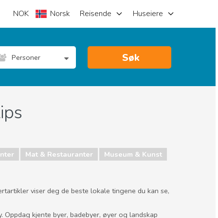
NOK
Norsk
Reisende
Huseiere
Søk
Personer
ips
nter
Mat & Restauranter
Museum & Kunst
rtartikler viser deg de beste lokale tingene du kan se,
y. Oppdag kjente byer, badebyer, øyer og landskap