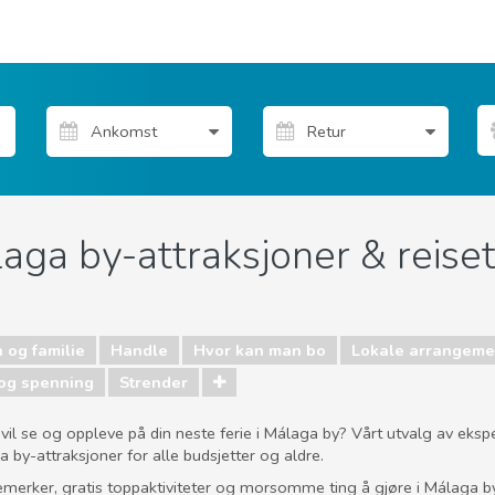
laga by-attraksjoner & reiset
 og familie
Handle
Hvor kan man bo
Lokale arrangeme
 og spenning
Strender
vil se og oppleve på din neste ferie i Málaga by? Vårt utvalg av ekspe
 by-attraksjoner for alle budsjetter og aldre.
emerker, gratis toppaktiviteter og morsomme ting å gjøre i Málaga b