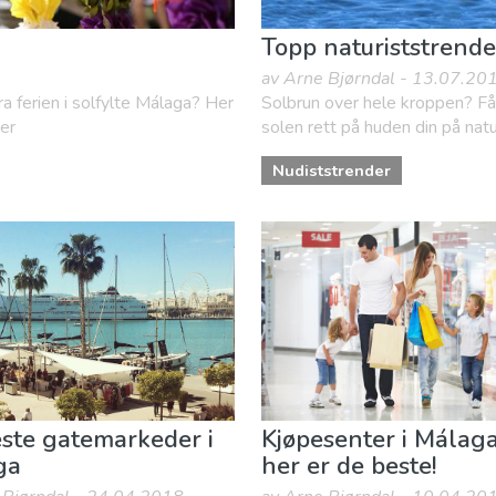
Topp naturiststrend
av Arne Bjørndal - 13.07.20
ra ferien i solfylte Málaga? Her
Solbrun over hele kroppen? Få
mer
solen rett på huden din på natu
Nudiststrender
ste gatemarkeder i
Kjøpesenter i Málaga
ga
her er de beste!