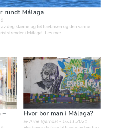
er rundt Málaga
18
 av deg klærne og føl havbrisen og den varme
riststrender i Málaga!...Les mer
 –
Hvor bor man i Málaga?
av Arne Bjørndal - 16.11.2021
Her finner du fram til hvor man bør bo i