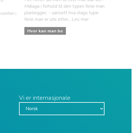
18
Málaga i forhold til den typen ferie man
planlegger, - uansett hva slags type
senter i
ferie man er ute etter....Les mer
Hvor kan man bo
Vi er internasjonale