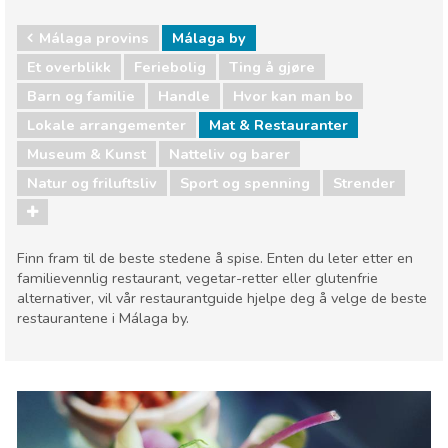
Málaga provins
Málaga by
Et overblikk
Feriebolig
Ting å gjøre
Barn og familie
Handle
Hvor kan man bo
Lokale arrangementer
Mat & Restauranter
Museum & Kunst
Natteliv og barer
Natur og friluftsliv
Sport og spenning
Strender
Finn fram til de beste stedene å spise. Enten du leter etter en
familievennlig restaurant, vegetar-retter eller glutenfrie
alternativer, vil vår restaurantguide hjelpe deg å velge de beste
restaurantene i Málaga by.
Málaga provins
Málaga by
Barn og familie
Handle
Hvor kan man bo
Lokale arrangementer
Mat & Restauranter