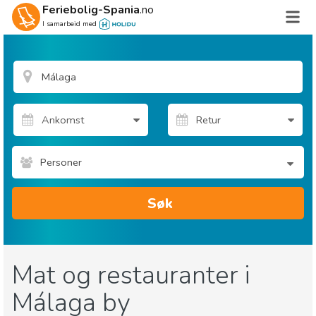
Feriebolig-Spania
.no
I samarbeid med
Personer
Søk
Mat og restauranter i
Málaga by