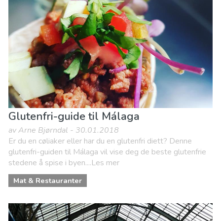
Museum & Kunst
Natteliv og barer
Natur og friluftsliv
Sport og spenning
Strender
Glutenfri-guide til Málaga
av Arne Bjørndal - 30.01.2018
Er du en cøliaker eller har du en glutenfri diett? Denne
glutenfri-guiden til Málaga vil vise deg de beste glutenfrie
stedene å spise i byen....Les mer
Mat & Restauranter