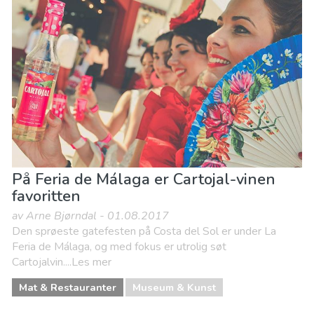
På Feria de Málaga er Cartojal-vinen
favoritten
av Arne Bjørndal - 01.08.2017
Den sprøeste gatefesten på Costa del Sol er under La
Feria de Málaga, og med fokus er utrolig søt
Cartojalvin....Les mer
Mat & Restauranter
Museum & Kunst