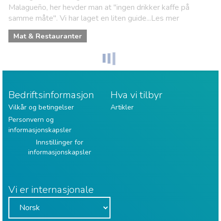
Malagueño, her hevder man at "ingen drikker kaffe på
samme måte". Vi har laget en liten guide...Les mer
Mat & Restauranter
Bedriftsinformasjon
Hva vi tilbyr
Vilkår og betingelser
Artikler
Personvern og
informasjonskapsler
Innstillinger for
informasjonskapsler
Vi er internasjonale