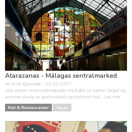
Atarazanas - Málagas sentralmarked
av Arne Bjørndal - 13.10.2017
Alle elsker store matmakeder med alle sin lukter, farger og
enorme utvalg av god kvalitet og kortreist mat....Les mer
Mat & Restauranter
Tapas