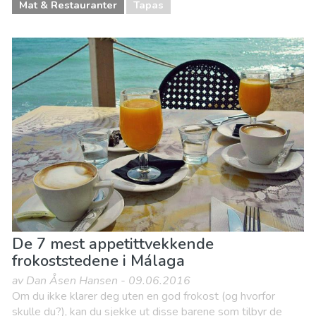
Mat & Restauranter
Tapas
De 7 mest appetittvekkende
frokoststedene i Málaga
av Dan Åsen Hansen - 09.06.2016
Om du ikke klarer deg uten en god frokost (og hvorfor
skulle du?), kan du sjekke ut disse barene som tilbyr de