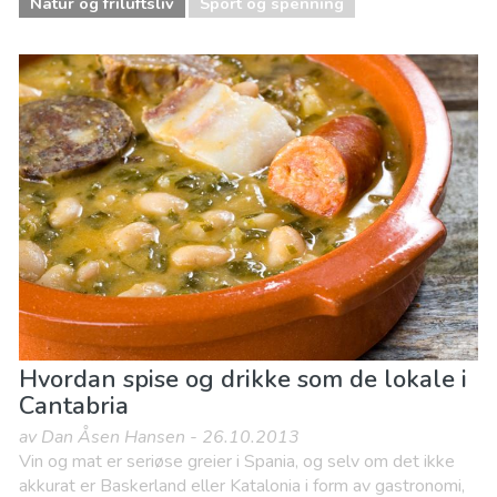
Natur og friluftsliv
Sport og spenning
Hvordan spise og drikke som de lokale i
Cantabria
av Dan Åsen Hansen - 26.10.2013
Vin og mat er seriøse greier i Spania, og selv om det ikke
akkurat er Baskerland eller Katalonia i form av gastronomi,