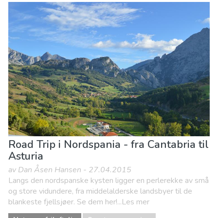
Mat & Restauranter
Natur og friluftsliv
Sport og spenning
Strender
Road Trip i Nordspania - fra Cantabria til
Asturia
av Dan Åsen Hansen - 27.04.2015
Langs den nordspanske kysten ligger en perlerekke av små
og store vidundere, fra middelalderske landsbyer til de
blankeste fjellsjøer. Se dem her!...Les mer