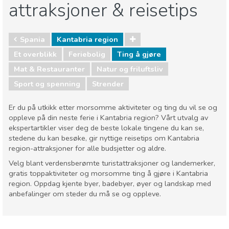
attraksjoner & reisetips
Spania
Kantabria region
Et overblikk
Feriebolig
Ting å gjøre
Mat & Restauranter
Natur og friluftsliv
Sport og spenning
Strender
Er du på utkikk etter morsomme aktiviteter og ting du vil se og
oppleve på din neste ferie i Kantabria region? Vårt utvalg av
ekspertartikler viser deg de beste lokale tingene du kan se,
stedene du kan besøke, gir nyttige reisetips om Kantabria
region-attraksjoner for alle budsjetter og aldre.
Velg blant verdensberømte turistattraksjoner og landemerker,
gratis toppaktiviteter og morsomme ting å gjøre i Kantabria
region. Oppdag kjente byer, badebyer, øyer og landskap med
anbefalinger om steder du må se og oppleve.
Spania
Kantabria region