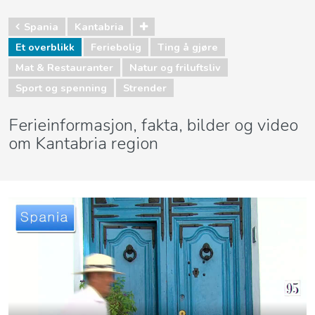
Spania
Kantabria
Et overblikk
Feriebolig
Ting å gjøre
Mat & Restauranter
Natur og friluftsliv
Sport og spenning
Strender
Ferieinformasjon, fakta, bilder og video
om Kantabria region