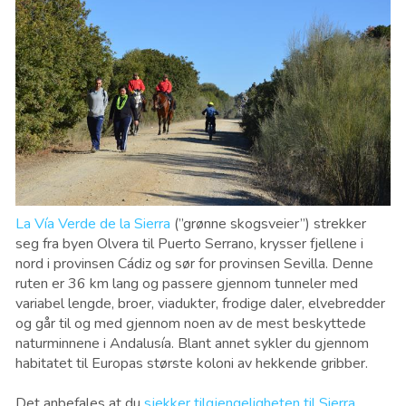
La Vía Verde de la Sierra
(”grønne skogsveier”) strekker
seg fra byen Olvera til Puerto Serrano, krysser fjellene i
nord i provinsen Cádiz og sør for provinsen Sevilla. Denne
ruten er 36 km lang og passere gjennom tunneler med
variabel lengde, broer, viadukter, frodige daler, elvebredder
og går til og med gjennom noen av de mest beskyttede
naturminnene i Andalusía. Blant annet sykler du gjennom
habitatet til Europas største koloni av hekkende gribber.
Det anbefales at du
sjekker tilgjengeligheten til Sierra