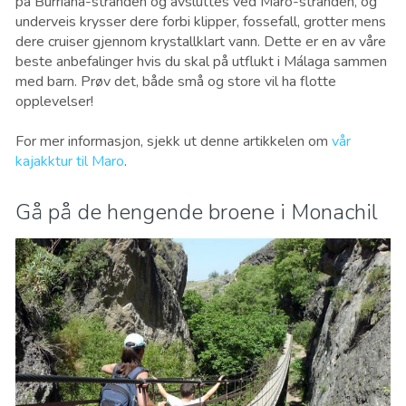
på Burriana-stranden og avsluttes ved Maro-stranden, og
underveis krysser dere forbi klipper, fossefall, grotter mens
dere cruiser gjennom krystallklart vann. Dette er en av våre
beste anbefalinger hvis du skal på utflukt i Málaga sammen
med barn. Prøv det, både små og store vil ha flotte
opplevelser!
For mer informasjon, sjekk ut denne artikkelen om
vår
kajakktur til Maro
.
Gå på de hengende broene i Monachil