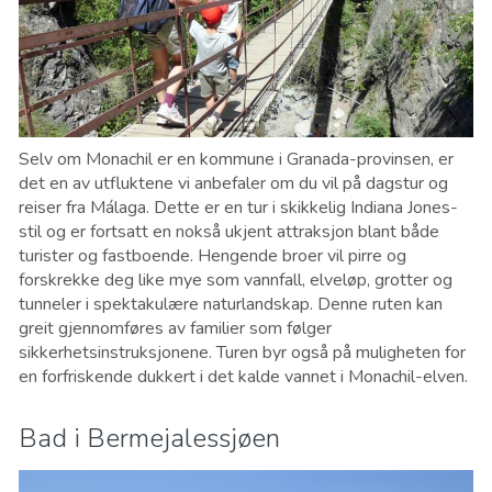
Selv om Monachil er en kommune i Granada-provinsen, er
det en av utfluktene vi anbefaler om du vil på dagstur og
reiser fra Málaga. Dette er en tur i skikkelig Indiana Jones-
stil og er fortsatt en nokså ukjent attraksjon blant både
turister og fastboende. Hengende broer vil pirre og
forskrekke deg like mye som vannfall, elveløp, grotter og
tunneler i spektakulære naturlandskap. Denne ruten kan
greit gjennomføres av familier som følger
sikkerhetsinstruksjonene. Turen byr også på muligheten for
en forfriskende dukkert i det kalde vannet i Monachil-elven.
Bad i Bermejalessjøen