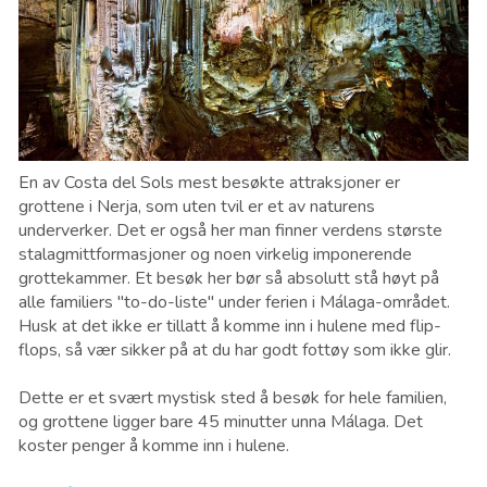
En av Costa del Sols mest besøkte attraksjoner er
grottene i Nerja, som uten tvil er et av naturens
underverker. Det er også her man finner verdens største
stalagmittformasjoner og noen virkelig imponerende
grottekammer. Et besøk her bør så absolutt stå høyt på
alle familiers "to-do-liste" under ferien i Málaga-området.
Husk at det ikke er tillatt å komme inn i hulene med flip-
flops, så vær sikker på at du har godt fottøy som ikke glir.
Dette er et svært mystisk sted å besøk for hele familien,
og grottene ligger bare 45 minutter unna Málaga. Det
koster penger å komme inn i hulene.