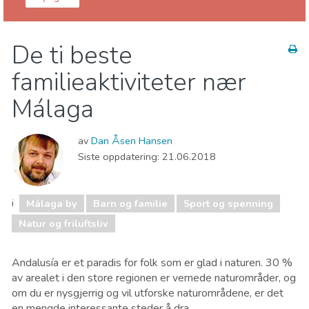
Málaga provins
Málaga by
De ti beste
Barn og familie
Handle
Hvor kan man bo
familieaktiviteter nær
Lokale arrangementer
Mat & Restauranter
Museum & Kunst
Natteliv og barer
Málaga
Natur og friluftsliv
Sport og spenning
Strender
av
Dan Åsen Hansen
Siste oppdatering:
21.06.2018
i
Málaga by
Barn og familie
Sport og spenning
Natur og friluftsliv
Andalusía er et paradis for folk som er glad i naturen. 30 %
av arealet i den store regionen er vernede naturområder, og
om du er nysgjerrig og vil utforske naturområdene, er det
en mengde interessante steder å dra.