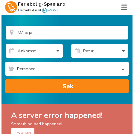
Feriebolig-Spania
.no
I samarbeid med
Personer
Søk
A server error happened!
Something bad happened!
Try again