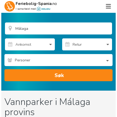
Feriebolig-Spania
.no
I samarbeid med
Personer
Søk
Vannparker i Málaga
provins