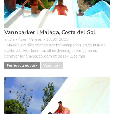
Vannparker i Malaga, Costa del Sol
av Dan Åsen Hansen - 17.09.2019
I Malaga-området finnes det tre vannparker og to til like i
nærheten. Her finner du all nødvendig informasjon du
behøver for å avlegge dem et besøk...Les mer
Fornøyelsespark
Vannpark