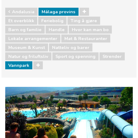
Andalusia
Málaga provins
Et overblikk
Feriebolig
Ting å gjøre
Barn og familie
Handle
Hvor kan man bo
Lokale arrangementer
Mat & Restauranter
Museum & Kunst
Natteliv og barer
Natur og friluftsliv
Sport og spenning
Strender
Vannpark
Andalusia
Málaga provins
Barn og familie
Handle
Hvor kan man bo
Lokale arrangementer
Mat & Restauranter
Museum & Kunst
Natteliv og barer
Natur og friluftsliv
Sport og spenning
Strender