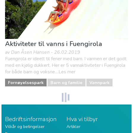
Aktiviteter til vanns i Fuengirola
av Dan Åsen Hansen - 26.02.2019
Fuengirola er ideelt til ferier med barn. I varmen er det godt
med en kjølig dukkert. Her er 5 vannaktiviteter i Fuengirola
for både barn og voksne....Les mer
Fornøyelsespark
Barn og familie
Vannpark
Bedriftsinformasjon
Hva vi tilbyr
Vilkår og betingelser
Artikler