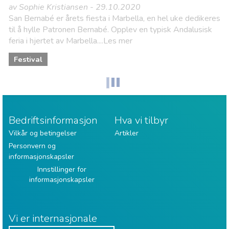
av Sophie Kristiansen - 29.10.2020
San Bernabé er årets fiesta i Marbella, en hel uke dedikeres
til å hylle Patronen Bernabé. Opplev en typisk Andalusisk
feria i hjertet av Marbella....Les mer
Festival
Bedriftsinformasjon
Hva vi tilbyr
Vilkår og betingelser
Artikler
Personvern og
informasjonskapsler
Innstillinger for
informasjonskapsler
Vi er internasjonale