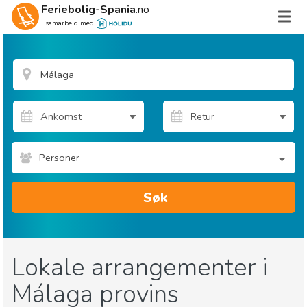
Feriebolig-Spania
.no
I samarbeid med
Personer
Søk
Lokale arrangementer i
Málaga provins