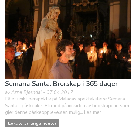
Barn og familie
Handle
Hvor kan man bo
Lokale arrangementer
Mat & Restauranter
Museum & Kunst
Natteliv og barer
Natur og friluftsliv
Sport og spenning
Strender
Semana Santa: Brorskap i 365 dager
av Arne Bjørndal - 07.04.2017
Få et unikt perspektiv på Malagas spektakulære Semana
Santa - påskeuke. Bli med på innsiden av brorskapene som
gjør denne påskeopplevelsen mulig....Les mer
Lokale arrangementer