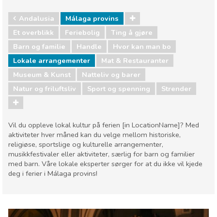
Andalusia
Málaga provins
Et overblikk
Feriebolig
Ting å gjøre
Barn og familie
Handle
Hvor kan man bo
Lokale arrangementer
Mat & Restauranter
Museum & Kunst
Natteliv og barer
Natur og friluftsliv
Sport og spenning
Strender
Vil du oppleve lokal kultur på ferien [in LocationName]? Med
aktiviteter hver måned kan du velge mellom historiske,
religiøse, sportslige og kulturelle arrangementer,
musikkfestivaler eller aktiviteter, særlig for barn og familier
med barn. Våre lokale eksperter sørger for at du ikke vil kjede
deg i ferier i Málaga provins!
Andalusia
Málaga provins