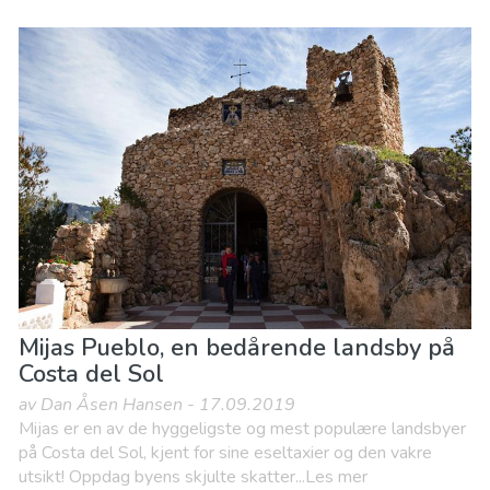
Mijas Pueblo, en bedårende landsby på
Costa del Sol
av Dan Åsen Hansen - 17.09.2019
Mijas er en av de hyggeligste og mest populære landsbyer
på Costa del Sol, kjent for sine eseltaxier og den vakre
utsikt! Oppdag byens skjulte skatter...Les mer