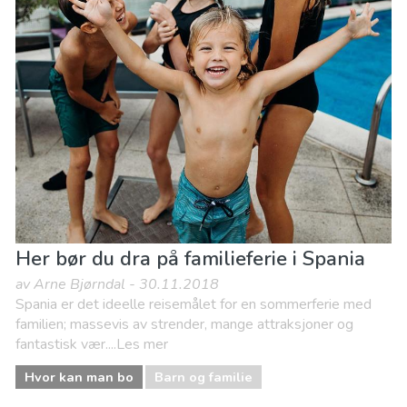
Her bør du dra på familieferie i Spania
av Arne Bjørndal - 30.11.2018
Spania er det ideelle reisemålet for en sommerferie med
familien; massevis av strender, mange attraksjoner og
fantastisk vær....Les mer
Hvor kan man bo
Barn og familie