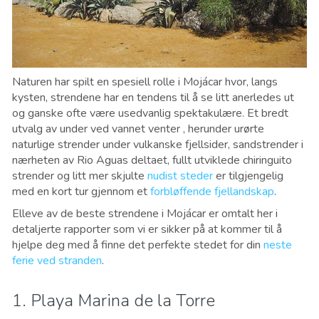
Naturen har spilt en spesiell rolle i Mojácar hvor, langs
kysten, strendene har en tendens til å se litt anerledes ut
og ganske ofte være usedvanlig spektakulære. Et bredt
utvalg av under ved vannet venter , herunder urørte
naturlige strender under vulkanske fjellsider, sandstrender i
nærheten av Rio Aguas deltaet, fullt utviklede chiringuito
strender og litt mer skjulte
nudist steder
er tilgjengelig
med en kort tur gjennom et
forbløffende fjellandskap
.
Elleve av de beste strendene i Mojácar er omtalt her i
detaljerte rapporter som vi er sikker på at kommer til å
hjelpe deg med å finne det perfekte stedet for din
neste
ferie ved stranden
.
1. Playa Marina de la Torre