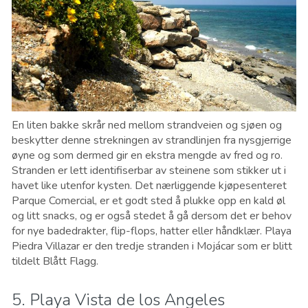
En liten bakke skrår ned mellom strandveien og sjøen og
beskytter denne strekningen av strandlinjen fra nysgjerrige
øyne og som dermed gir en ekstra mengde av fred og ro.
Stranden er lett identifiserbar av steinene som stikker ut i
havet like utenfor kysten. Det nærliggende kjøpesenteret
Parque Comercial, er et godt sted å plukke opp en kald øl
og litt snacks, og er også stedet å gå dersom det er behov
for nye badedrakter, flip-flops, hatter eller håndklær. Playa
Piedra Villazar er den tredje stranden i Mojácar som er blitt
tildelt Blått Flagg.
5. Playa Vista de los Angeles