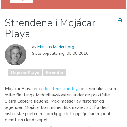
Mojácar
Mojacar Playa
Strendene i Mojácar
Natteliv og barer
Strender
Playa
av
Mathias Marienborg
Siste oppdatering:
05.08.2016
i
Mojacar Playa
Strender
Mojácar Playa er en
fin liten strandby
i øst Andalusia som
hviler fint langs Middelhavskysten under de praktfulle
Sierra Cabrera fjellene. Med masser av historier og
legender, Mojácar kommunen fikk navnet sitt fra den
historiske puebloen som ligger litt oppi fjellsiden pent
gjemt inn i landskapet.