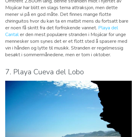
Omtrent 2,800m lang, denne stranden midt i hjertet av
Mojácar har blitt en slags tema attraksjon, men dette
mener vi på en god måte. Det finnes mange flotte
chiringuitos hvor du kan ta en matbit mens du fortsatt bare
er noen få skritt fra det forfriskende vannet.
Playa del
Cantal
er den mest populære stranden i Mojácar for unge
mennesker som synes det er et flott sted å spasere med
vin i hånden og lytte til musikk. Stranden er regelmessig
besøkt i sommermånedene, men er tom i oktober.
7. Playa Cueva del Lobo