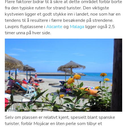
Flere faktorer bidrar til å sikre at dette området forblir borte
fra den typiske ruten for strand turister. Den viktigste
kystveien ligger et godt stykke inn i landet, noe som har en
tendens til å resultere i færre besøkende på strendene.
Lavpris flyplassene i
Alicante
og
Malaga
ligger også 2,5
timer unna på hver side.
Selv om plassen er relativt kjent, spesielt blant spanske
turister, forblir Mojácar en liten perle som tilbyr et