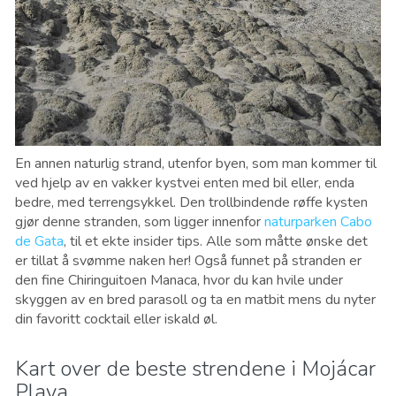
En annen naturlig strand, utenfor byen, som man kommer til
ved hjelp av en vakker kystvei enten med bil eller, enda
bedre, med terrengsykkel. Den trollbindende røffe kysten
gjør denne stranden, som ligger innenfor
naturparken Cabo
de Gata
, til et ekte insider tips. Alle som måtte ønske det
er tillat å svømme naken her! Også funnet på stranden er
den fine Chiringuitoen Manaca, hvor du kan hvile under
skyggen av en bred parasoll og ta en matbit mens du nyter
din favoritt cocktail eller iskald øl.
Kart over de beste strendene i Mojácar
Playa