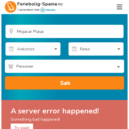
Feriebolig-Spania
.no
I samarbeid med
Personer
Søk
A server error happened!
Something bad happened!
Try again