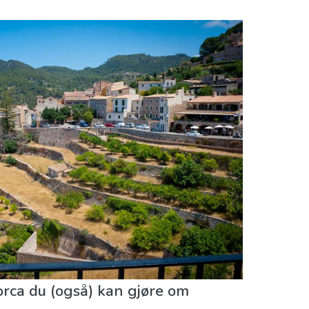
nst
Natteliv og barer
Natur og friluftsliv
lorca du (også) kan gjøre om