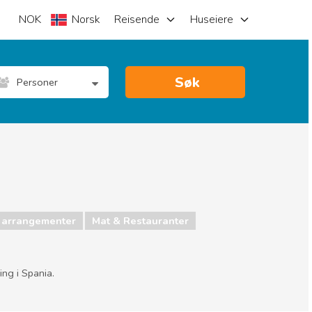
NOK
Norsk
Reisende
Huseiere
Søk
Personer
 arrangementer
Mat & Restauranter
ing i Spania.