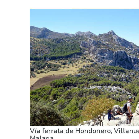
Spania
Barn og familie
Handle
Hvor kan man bo
Sport og spenning
Strender
Vía ferrata de Hondonero, Villanue
Malaga