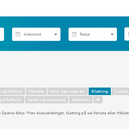
 og familie
Handle
Hvor kan man bo
Klatring
Lokale
 friluftsliv
Sport og spenning
Strender
 Spania tilbyr. Prøv elvevandringer, klatring på via ferrata eller friklatr