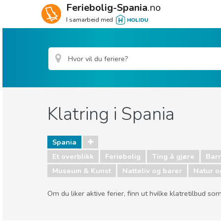
Feriebolig-Spania
.no
I samarbeid med
Klatring i Spania
Spania
Et overblikk
Feriebolig
Ting å gjøre
Barn
Museum & Kunst
Natteliv og barer
Natur og
Om du liker aktive ferier, finn ut hvilke klatretilbud som