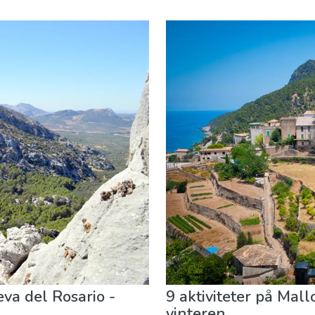
Lokale arrangementer
Mat & Restauranter
Museum & Ku
va del Rosario -
9 aktiviteter på Mal
vinteren