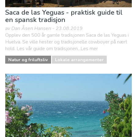
Saca de las Yeguas - praktisk guide til
en spansk tradisjon
av Dan Åsen Hansen - 23.08.2019
Opplev den 500 år gamle tradisjonen Saca de las Yeguas i
Huelva. Se ville hester og tradisjonelle cowboyer på nært
hold. Les vår guide om tradisjonen...Les mer
Natur og friluftsliv
Lokale arrangementer