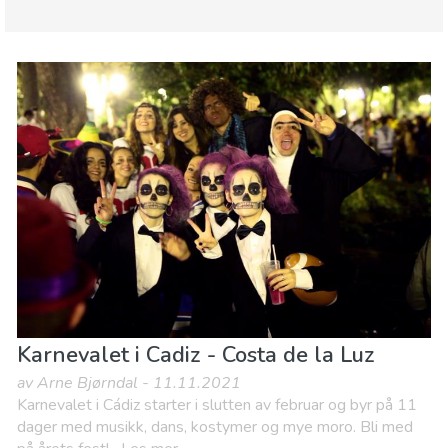
Andalusia
Costa de la Luz
Hvor kan man bo
Lokale arrangementer
Mat & Restauranter
Museum & Kunst
Natur og friluftsliv
Sport og spenning
Strender
Karnevalet i Cadiz - Costa de la Luz
av Arne Bjørndal - 11.11.2021
Karnevalet i Cádiz starter i slutten av februar og byr på 11
dager med musikk, dans, kostymer og mye moro. Bli med