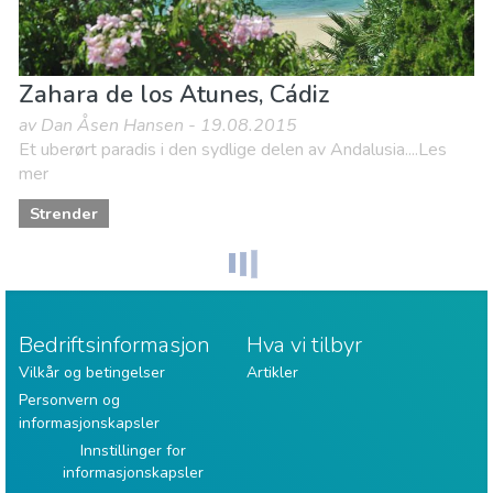
Zahara de los Atunes, Cádiz
av Dan Åsen Hansen - 19.08.2015
Et uberørt paradis i den sydlige delen av Andalusia....Les
mer
Strender
Bedriftsinformasjon
Hva vi tilbyr
Vilkår og betingelser
Artikler
Personvern og
informasjonskapsler
Innstillinger for
informasjonskapsler