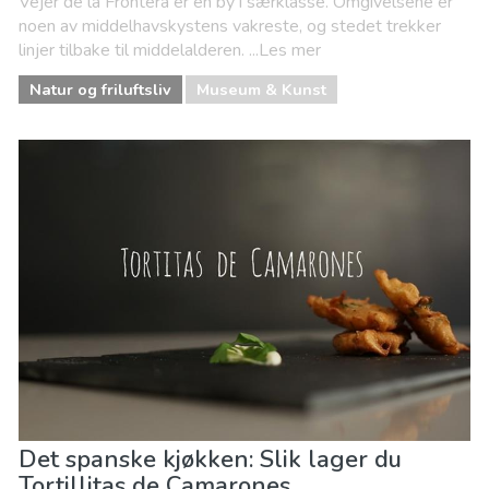
Vejer de la Frontera er en by i særklasse. Omgivelsene er
noen av middelhavskystens vakreste, og stedet trekker
linjer tilbake til middelalderen. ...Les mer
Natur og friluftsliv
Museum & Kunst
Det spanske kjøkken: Slik lager du
Tortillitas de Camarones