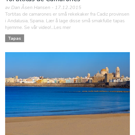
av Dan Åsen Hansen - 17.12.2015
Tortitas de camarones er små rekekaker fra Cadiz provinsen
i Andalusia, Spania. Lær å lage disse små smakfulle tapas
hjemme. Se vår video!...Les mer
Tapas