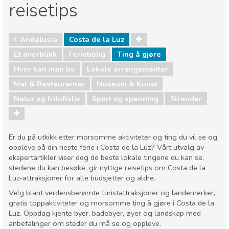
reisetips
Andalusia
Costa de la Luz
Et overblikk
Feriebolig
Ting å gjøre
Hvor kan man bo
Lokale arrangementer
Mat & Restauranter
Museum & Kunst
Natur og friluftsliv
Sport og spenning
Strender
Er du på utkikk etter morsomme aktiviteter og ting du vil se og
oppleve på din neste ferie i Costa de la Luz? Vårt utvalg av
ekspertartikler viser deg de beste lokale tingene du kan se,
stedene du kan besøke, gir nyttige reisetips om Costa de la
Luz-attraksjoner for alle budsjetter og aldre.
Velg blant verdensberømte turistattraksjoner og landemerker,
gratis toppaktiviteter og morsomme ting å gjøre i Costa de la
Luz. Oppdag kjente byer, badebyer, øyer og landskap med
anbefalinger om steder du må se og oppleve.