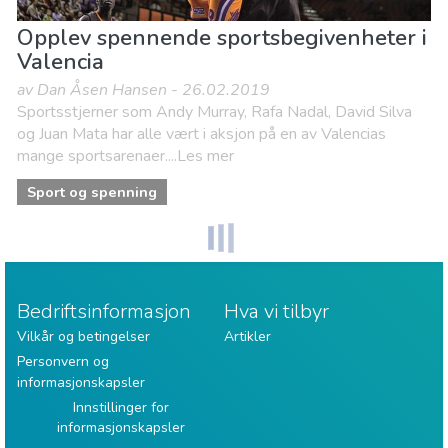
Opplev spennende sportsbegivenheter i
Valencia
av Dan Åsen Hansen - 26.02.2019
Sportsstjerner som Andy Murray, Rafa Nadal, David Silva
og Juan Mata har alle vært i aksjon på en av Valencias
mange sportsarenaer....Les mer
Sport og spenning
Bedriftsinformasjon
Hva vi tilbyr
Vilkår og betingelser
Artikler
Personvern og
informasjonskapsler
Innstillinger for
informasjonskapsler