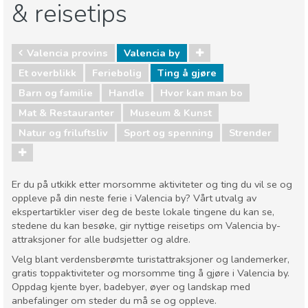
& reisetips
Valencia provins
Valencia by
Et overblikk
Feriebolig
Ting å gjøre
Barn og familie
Handle
Hvor kan man bo
Mat & Restauranter
Museum & Kunst
Natur og friluftsliv
Sport og spenning
Strender
Er du på utkikk etter morsomme aktiviteter og ting du vil se og
oppleve på din neste ferie i Valencia by? Vårt utvalg av
ekspertartikler viser deg de beste lokale tingene du kan se,
stedene du kan besøke, gir nyttige reisetips om Valencia by-
attraksjoner for alle budsjetter og aldre.
Velg blant verdensberømte turistattraksjoner og landemerker,
gratis toppaktiviteter og morsomme ting å gjøre i Valencia by.
Oppdag kjente byer, badebyer, øyer og landskap med
anbefalinger om steder du må se og oppleve.