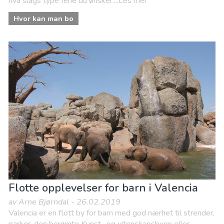
hva slags type ferie du ønsker....Les mer
Hvor kan man bo
Flotte opplevelser for barn i Valencia
av Arne Bjørndal - 26.02.2019
Valencia er en flott by for barn med god nærhet til strender,