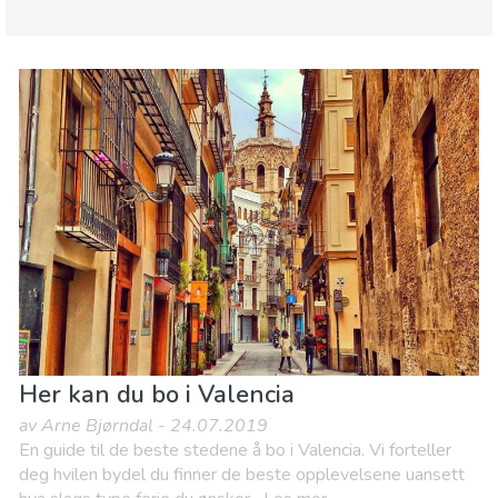
Valencia provins
Valencia by
Barn og familie
Handle
Hvor kan man bo
Mat & Restauranter
Museum & Kunst
Natur og friluftsliv
Sport og spenning
Strender
Her kan du bo i Valencia
av Arne Bjørndal - 24.07.2019
En guide til de beste stedene å bo i Valencia. Vi forteller
deg hvilen bydel du finner de beste opplevelsene uansett