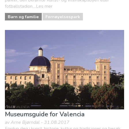
parker, den berømte Kunst- og vitenskapsbyen eller
fotballstadion....Les mer
Barn og familie
Fornøyelsespark
Museumsguide for Valencia
av Arne Bjørndal - 31.08.2017
Fordyp deg i kunst, historie, kultur og tradisjoner og besøk