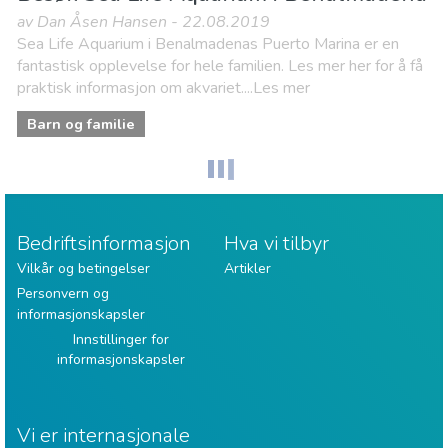
av Dan Åsen Hansen - 22.08.2019
Sea Life Aquarium i Benalmadenas Puerto Marina er en
fantastisk opplevelse for hele familien. Les mer her for å få
praktisk informasjon om akvariet....Les mer
Barn og familie
Bedriftsinformasjon
Hva vi tilbyr
Vilkår og betingelser
Artikler
Personvern og
informasjonskapsler
Innstillinger for
informasjonskapsler
Vi er internasjonale