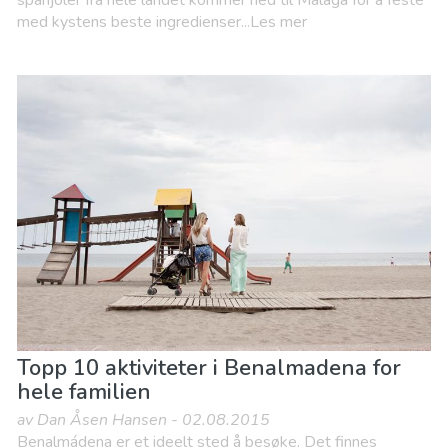
spanjoler fra hele landet kommer ned til Malaga for å feste
med kystens beste ingredienser...Les mer
Topp 10 aktiviteter i Benalmadena for
hele familien
av Dan Åsen Hansen - 02.08.2015
Benalmádena er et ideelt sted å besøke. Det finnes