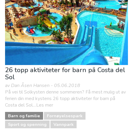
Museum & Kunst
Natteliv og barer
Natur og friluftsliv
Sport og spenning
Strender
26 topp aktiviteter for barn på Costa del
Sol
av Dan Åsen Hansen - 05.06.2018
På vei til Solkysten denne sommeren? Få mest mulig ut av
ferien din med kystens 26 topp aktiviteter for barn på
Costa del Sol....Les mer
Barn og familie
Fornøyelsespark
Sport og spenning
Vannpark