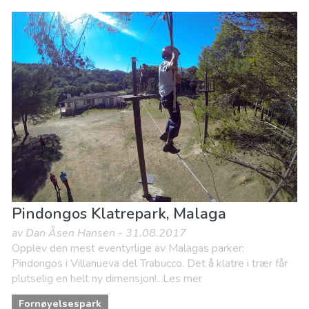
Pindongos Klatrepark, Malaga
av Dan Åsen Hansen - 31.08.2017
Opplev den mest eventyrlige av Malagas parker:
Pindongos i Villanueva del Trabucco. Det å klatre i trær får
plutselig en helt ny dimensjon!...Les mer
Fornøyelsespark