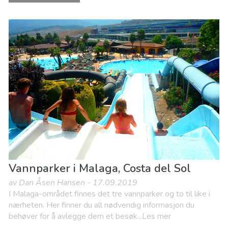
Vannparker i Malaga, Costa del Sol
av Dan Åsen Hansen - 17.09.2019
I Malaga-området finnes det tre vannparker og to til like i
nærheten. Her finner du all nødvendig informasjon du
behøver for å avlegge dem et besøk...Les mer