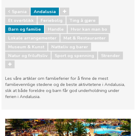
Spania
Andalusia
Et overblikk
Feriebolig
Ting å gjøre
Barn og familie
Handle
Hvor kan man bo
Lokale arrangementer
Mat & Restauranter
Museum & Kunst
Natteliv og barer
Natur og friluftsliv
Sport og spenning
Strender
Les våre artikler om familieferier for å finne de mest
familievennlige stedene og de beste aktivitetene i Andalusia,
slik at både foreldre og barn får god underholdning under
ferien i Andalusia.
Spania
Andalusia
Barn og familie
Handle
Hvor kan man bo
Lokale arrangementer
Mat & Restauranter