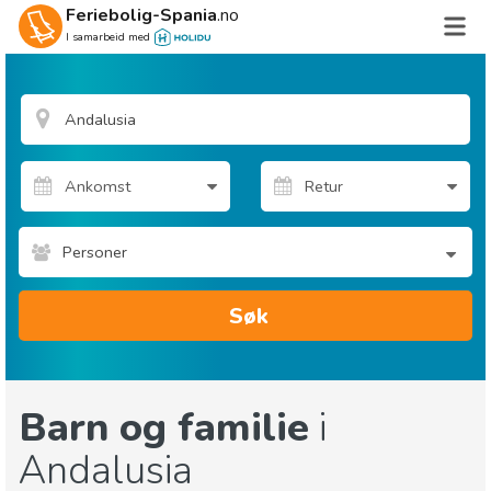
Feriebolig-Spania
.no
I samarbeid med
Personer
Søk
Barn og familie
i
Andalusia